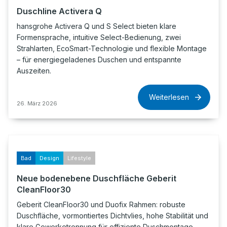
Duschline Activera Q
hansgrohe Activera Q und S Select bieten klare
Formensprache, intuitive Select-Bedienung, zwei
Strahlarten, EcoSmart-Technologie und flexible Montage
– für energiegeladenes Duschen und entspannte
Auszeiten.
Weiterlesen
26. März 2026
Bad
Design
Lifestyle
Neue bodenebene Duschfläche Geberit
CleanFloor30
Geberit CleanFloor30 und Duofix Rahmen: robuste
Duschfläche, vormontiertes Dichtvlies, hohe Stabilität und
klare Gewerketrennung für effiziente Duschmontage.