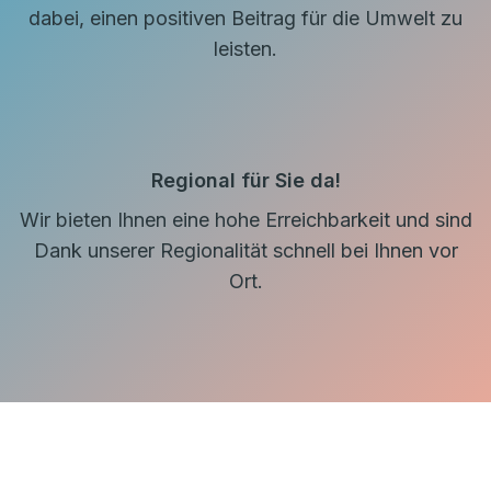
dabei, einen positiven Beitrag für die Umwelt zu
leisten.
Regional für Sie da!
Wir bieten Ihnen eine hohe Erreichbarkeit und sind
Dank unserer Regionalität schnell bei Ihnen vor
Ort.