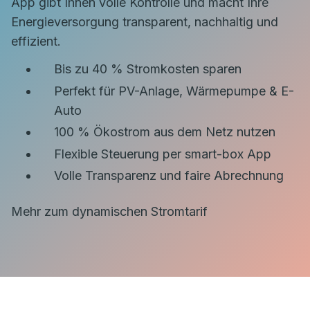
App gibt Ihnen volle Kontrolle und macht Ihre
Energieversorgung transparent, nachhaltig und
effizient.
Bis zu 40 % Stromkosten sparen
Perfekt für PV-Anlage, Wärmepumpe & E-
Auto
100 % Ökostrom aus dem Netz nutzen
Flexible Steuerung per smart-box App
Volle Transparenz und faire Abrechnung
Mehr zum dynamischen Stromtarif