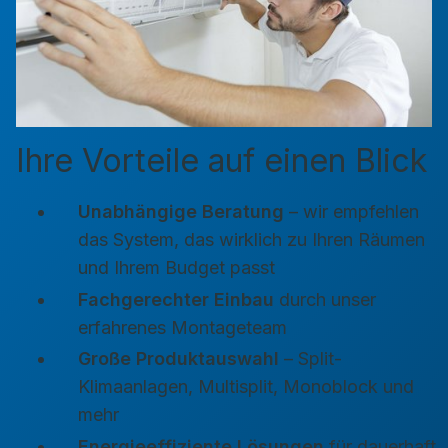
Ihre Vorteile auf einen Blick
Unabhängige Beratung
– wir empfehlen
das System, das wirklich zu Ihren Räumen
und Ihrem Budget passt
Fachgerechter Einbau
durch unser
erfahrenes Montageteam
Große Produktauswahl
– Split-
Klimaanlagen, Multisplit, Monoblock und
mehr
Energieeffiziente Lösungen
für dauerhaft