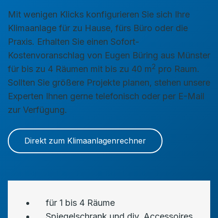
Mit wenigen Klicks konfigurieren Sie sich Ihre
Klimaanlage für zu Hause, fürs Büro oder die
Praxis. Erhalten Sie einen Sofort-
Kostenvoranschlag von Eugen Büring aus Münster
2
für bis zu 4 Räumen mit bis zu 40 m
pro Raum.
Sollten Sie größere Projekte planen, stehen unsere
Experten Ihnen gerne telefonisch oder per E-Mail
zur Verfügung.
Direkt zum Klimaanlagenrechner
für 1 bis 4 Räume
Spiegelschrank und div. Accessoires