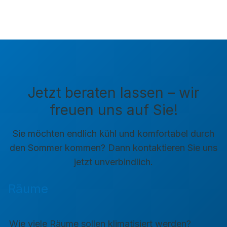
Jetzt beraten lassen – wir
freuen uns auf Sie!
Sie möchten endlich kühl und komfortabel durch
den Sommer kommen? Dann kontaktieren Sie uns
jetzt unverbindlich.
Räume
Wie viele Räume sollen klimatisiert werden?