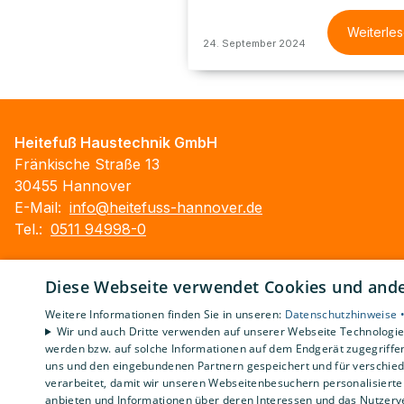
Weiterle
24. September 2024
Heitefuß Haustechnik GmbH
Fränkische Straße 13
30455 Hannover
E-Mail:
info@heitefuss-hannover.de
Tel.:
0511 94998-0
Impressum
Diese Webseite verwendet Cookies und ander
Barrierefreiheitserklärung
Datenschutzerklärung
Weitere Informationen finden Sie in unseren:
Datenschutzhinweise 
AGB
Wir und auch Dritte verwenden auf unserer Webseite Technologien
werden bzw. auf solche Informationen auf dem Endgerät zugegriffe
uns und den eingebundenen Partnern gespeichert und für verschiede
verarbeitet, damit wir unseren Webseitenbesuchern personalisierte 
anbieten und Informationen über deren Interessen und das Nutzerve