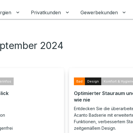
rgien
Privatkunden
Gewerbekunden
Untermenü für Erneuerbare Energien umschalten
Untermenü für Privatkunden
Unt
eptember 2024
erinfos
Bad
Design
Komfort & Hygien
lick
Optimierter Stauraum und
wie nie
Entdecken Sie die überarbeit
von
Acanto Badserie mit erweitert
Funktionen, verbessertem St
genfrei
zeitgemäßem Design.