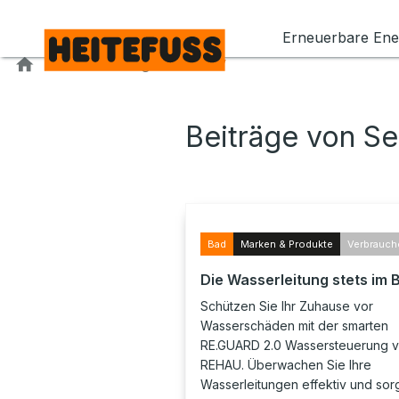
Kontaktieren Sie uns
Erneuerbare Ene
Home
Blog
Archiv
Beiträge von S
Bad
Marken & Produkte
Verbrauch
Die Wasserleitung stets im B
Schützen Sie Ihr Zuhause vor
Wasserschäden mit der smarten
RE.GUARD 2.0 Wassersteuerung 
REHAU. Überwachen Sie Ihre
Wasserleitungen effektiv und sor