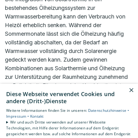
bestehendes Ölheizungssystem zur
Warmwasserbereitung kann den Verbrauch von
Heizöl erheblich senken. Während der
Sommermonate lässt sich die Ölheizung häufig
vollständig abschalten, da der Bedarf an
Warmwasser vollständig durch Solarenergie
gedeckt werden kann. Zudem gewinnen
Kombinationen aus Solarthermie und Ölheizung
zur Unterstützung der Raumheizung zunehmend
an Beliebtheit. Für eine solche Kombination ist
×
Diese Webseite verwendet Cookies und
allerdings ein spezieller Speicher notwendig, der
andere (Dritt-)Dienste
die effiziente Nutzung beider Energiequellen
Weitere Informationen finden Sie in unseren:
Datenschutzhinweise •
ermöglicht. Wir beraten Sie gerne genauer dazu!
Impressum •
Kontakt
Wir und auch Dritte verwenden auf unserer Webseite
Technologien, mit Hilfe derer Informationen auf dem Endgerät
Mehr dazu
gespeichert werden bzw. auf solche Informationen auf dem Endgerät