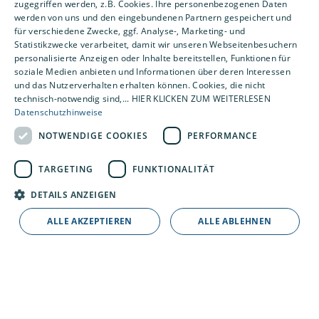
zugegriffen werden, z.B. Cookies. Ihre personenbezogenen Daten
werden von uns und den eingebundenen Partnern gespeichert und
für verschiedene Zwecke, ggf. Analyse-, Marketing- und
Statistikzwecke verarbeitet, damit wir unseren Webseitenbesuchern
personalisierte Anzeigen oder Inhalte bereitstellen, Funktionen für
soziale Medien anbieten und Informationen über deren Interessen
und das Nutzerverhalten erhalten können. Cookies, die nicht
technisch-notwendig sind,... HIER KLICKEN ZUM WEITERLESEN
Datenschutzhinweise
NOTWENDIGE COOKIES
PERFORMANCE
TARGETING
FUNKTIONALITÄT
DETAILS ANZEIGEN
ALLE AKZEPTIEREN
ALLE ABLEHNEN
Mit Gasheizung
Solarthermieanlagen und Gasheizungen können
über einen gemeinsamen Speicher einfach
miteinander kombiniert werden. Obwohl die