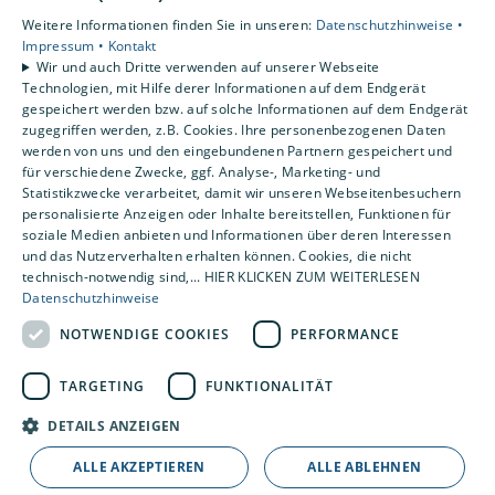
AGB
Weitere Informationen finden Sie in unseren:
Datenschutzhinweise •
Impressum •
Kontakt
Unsere Bereiche
Wir und auch Dritte verwenden auf unserer Webseite
Technologien, mit Hilfe derer Informationen auf dem Endgerät
Privatkunden
gespeichert werden bzw. auf solche Informationen auf dem Endgerät
Gewerbekunden
zugegriffen werden, z.B. Cookies. Ihre personenbezogenen Daten
Karriere
werden von uns und den eingebundenen Partnern gespeichert und
Unternehmen
für verschiedene Zwecke, ggf. Analyse-, Marketing- und
Statistikzwecke verarbeitet, damit wir unseren Webseitenbesuchern
Kontakt
personalisierte Anzeigen oder Inhalte bereitstellen, Funktionen für
soziale Medien anbieten und Informationen über deren Interessen
und das Nutzerverhalten erhalten können. Cookies, die nicht
technisch-notwendig sind,... HIER KLICKEN ZUM WEITERLESEN
Datenschutzhinweise
NOTWENDIGE COOKIES
PERFORMANCE
TARGETING
FUNKTIONALITÄT
DETAILS ANZEIGEN
ALLE AKZEPTIEREN
ALLE ABLEHNEN