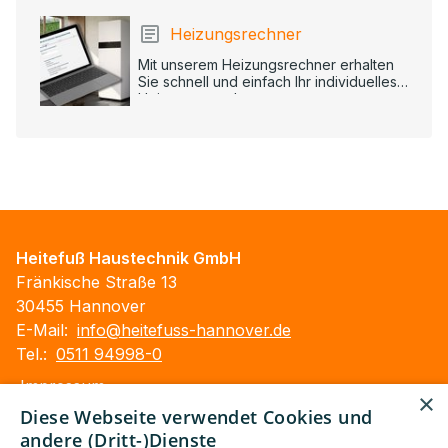
Heizungsrechner
Mit unserem Heizungsrechner erhalten
Sie schnell und einfach Ihr individuelles
Heizungsangebot.
Heitefuß Haustechnik GmbH
Fränkische Straße 13
30455 Hannover
E-Mail:
info@heitefuss-hannover.de
Tel.:
0511 94998-0
Impressum
×
Barrierefreiheitserklärung
Diese Webseite verwendet Cookies und
Datenschutzerklärung
andere (Dritt-)Dienste