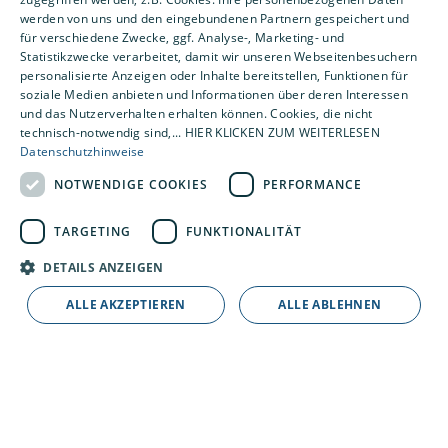
werden von uns und den eingebundenen Partnern gespeichert und
für verschiedene Zwecke, ggf. Analyse-, Marketing- und
Statistikzwecke verarbeitet, damit wir unseren Webseitenbesuchern
personalisierte Anzeigen oder Inhalte bereitstellen, Funktionen für
soziale Medien anbieten und Informationen über deren Interessen
und das Nutzerverhalten erhalten können. Cookies, die nicht
technisch-notwendig sind,... HIER KLICKEN ZUM WEITERLESEN
Datenschutzhinweise
Netzwerk Modernisierungspartner
der Region Hannover
NOTWENDIGE COOKIES
PERFORMANCE
Firmenzusammenschluss für
TARGETING
FUNKTIONALITÄT
Qualitätsstandards und Klimaschutz
DETAILS ANZEIGEN
ALLE AKZEPTIEREN
ALLE ABLEHNEN