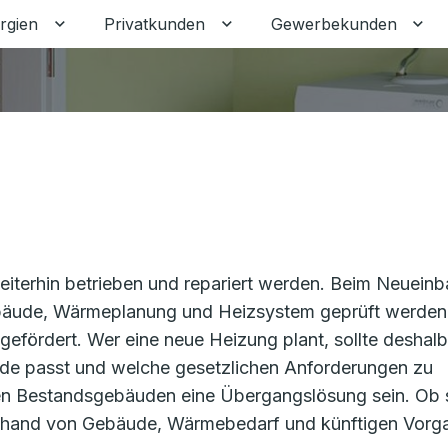
rgien
Privatkunden
Gewerbekunden
Untermenü für Erneuerbare Energien umschalten
Untermenü für Privatkunden
Unt
iterhin betrieben und repariert werden. Beim Neueinb
Gebäude, Wärmeplanung und Heizsystem geprüft werden
efördert. Wer eine neue Heizung plant, sollte deshalb
ude passt und welche gesetzlichen Anforderungen zu
en Bestandsgebäuden eine Übergangslösung sein. Ob 
te anhand von Gebäude, Wärmebedarf und künftigen Vor