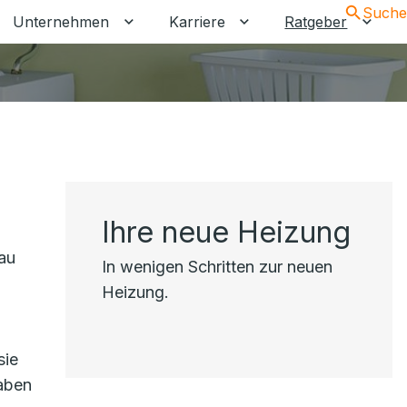
Suche
Unternehmen
Karriere
Ratgeber
 umschalten
ermenü für Gewerbekunden umschalten
Untermenü für Unternehmen umschalt
Untermenü für Karrier
Unter
Ihre neue Heizung
au
In wenigen Schritten zur neuen
Heizung.
sie
gaben