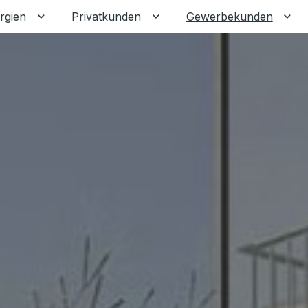
rgien
Privatkunden
Gewerbekunden
Untermenü für Erneuerbare Energien umschalten
Untermenü für Privatkunden
Unt