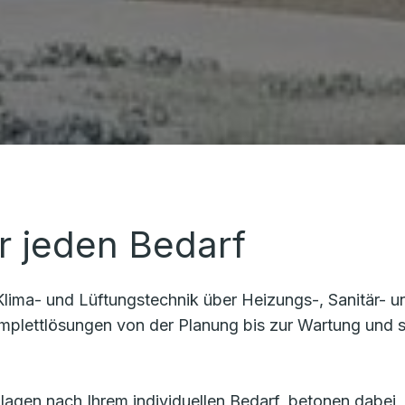
r jeden Bedarf
Klima- und Lüftungstechnik über Heizungs-, Sanitär- u
Komplettlösungen von der Planung bis zur Wartung und 
agen nach Ihrem individuellen Bedarf, betonen dabei