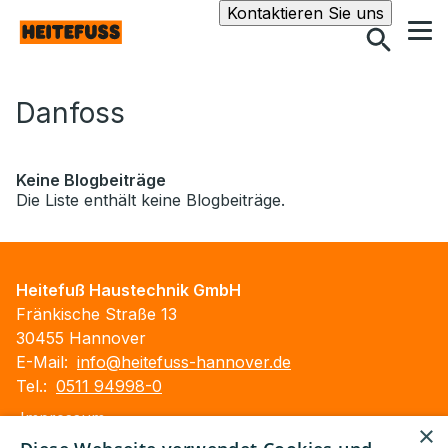
Suche
Kontaktieren Sie uns
Danfoss
Keine Blogbeiträge
Die Liste enthält keine Blogbeiträge.
Heitefuß Haustechnik GmbH
Fränkische Straße 13
30455 Hannover
E-Mail:
info@heitefuss-hannover.de
Tel.:
0511 94998-0
Impressum
×
Barrierefreiheitserklärung