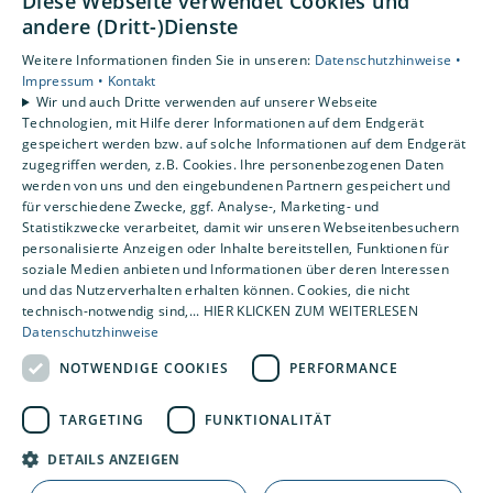
Diese Webseite verwendet Cookies und
Datenschutzerklärung
andere (Dritt-)Dienste
AGB
Weitere Informationen finden Sie in unseren:
Datenschutzhinweise •
Impressum •
Kontakt
Unsere Bereiche
Wir und auch Dritte verwenden auf unserer Webseite
Technologien, mit Hilfe derer Informationen auf dem Endgerät
Privatkunden
gespeichert werden bzw. auf solche Informationen auf dem Endgerät
Gewerbekunden
zugegriffen werden, z.B. Cookies. Ihre personenbezogenen Daten
Karriere
werden von uns und den eingebundenen Partnern gespeichert und
Unternehmen
für verschiedene Zwecke, ggf. Analyse-, Marketing- und
Statistikzwecke verarbeitet, damit wir unseren Webseitenbesuchern
Kontakt
personalisierte Anzeigen oder Inhalte bereitstellen, Funktionen für
soziale Medien anbieten und Informationen über deren Interessen
und das Nutzerverhalten erhalten können. Cookies, die nicht
technisch-notwendig sind,... HIER KLICKEN ZUM WEITERLESEN
Datenschutzhinweise
NOTWENDIGE COOKIES
PERFORMANCE
TARGETING
FUNKTIONALITÄT
DETAILS ANZEIGEN