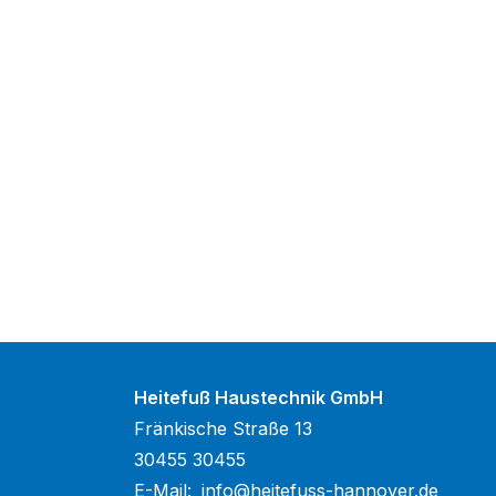
Heitefuß Haustechnik GmbH
Fränkische Straße 13
30455 30455
E-Mail:
info@heitefuss-hannover.de