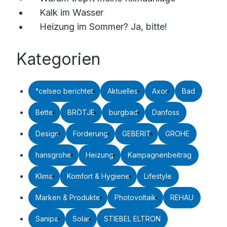
Kalk im Wasser
Heizung im Sommer? Ja, bitte!
Kategorien
°celseo berichtet
Aktuelles
Axor
Bad
Bette
BRÖTJE
burgbad
Danfoss
Design
Förderung
GEBERIT
GROHE
hansgrohe
Heizung
Kampagnenbeitrag
Klima
Komfort & Hygiene
Lifestyle
Marken & Produkte
Photovoltaik
REHAU
Sanipa
Solar
STIEBEL ELTRON