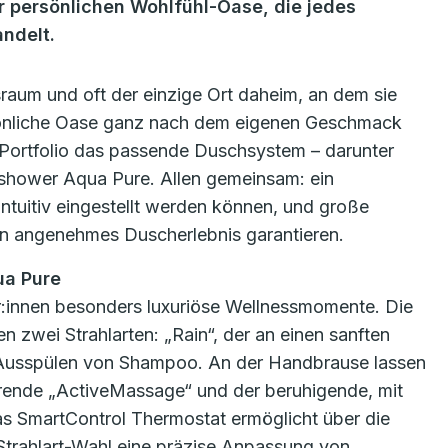
 persönlichen Wohlfühl-Oase, die jedes
ndelt.
raum und oft der einzige Ort daheim, an dem sie
ersönliche Oase ganz nach dem eigenen Geschmack
Portfolio das passende Duschsystem – darunter
shower Aqua Pure. Allen gemeinsam: ein
uitiv eingestellt werden können, und große
ein angenehmes Duscherlebnis garantieren.
ua Pure
innen besonders luxuriöse Wellnessmomente. Die
 zwei Strahlarten: „Rain“, der an einen sanften
m Ausspülen von Shampoo. An der Handbrause lassen
lsierende „ActiveMassage“ und der beruhigende, mit
Das SmartControl Thermostat ermöglicht über die
Strahlart-Wahl eine präzise Anpassung von