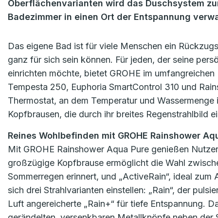
Oberflächenvarianten wird das Duschsystem zur
Badezimmer in einen Ort der Entspannung verwa
Das eigene Bad ist für viele Menschen ein Rückzugs
ganz für sich sein können. Für jeden, der seine p
einrichten möchte, bietet GROHE im umfangreichen 
Tempesta 250, Euphoria SmartControl 310 und Rain
Thermostat, an dem Temperatur und Wassermenge int
Kopfbrausen, die durch ihr breites Regenstrahlbild 
Reines Wohlbefinden mit GROHE Rainshower Aq
Mit GROHE Rainshower Aqua Pure genießen Nutzer:
großzügige Kopfbrause ermöglicht die Wahl zwischen
Sommerregen erinnert, und „ActiveRain“, ideal zu
sich drei Strahlvarianten einstellen: „Rain“, der pu
Luft angereicherte „Rain+“ für tiefe Entspannung. 
gerändelten, versenkbaren Metallknöpfe neben der 