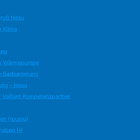
ruß hissu
 Klima
neu
e Wärmepumpe
 Badsanierung
ung - hissu
 Vaillant Kompetenzpartner
ten (toujou)
 haben HI