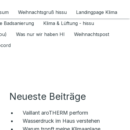
ssum
Weihnachtsgruß hissu
Landingpage Klima
ür Datenschutz 1.6.2026 umschalten
e Badsanierung
Klima & Lüftung - hissu
jou)
Was nur wir haben HI
Weihnachtspost
ecord
Neueste Beiträge
Vaillant aroTHERM perform
Wasserdruck im Haus verstehen
Warum tropft meine Klimaanlage