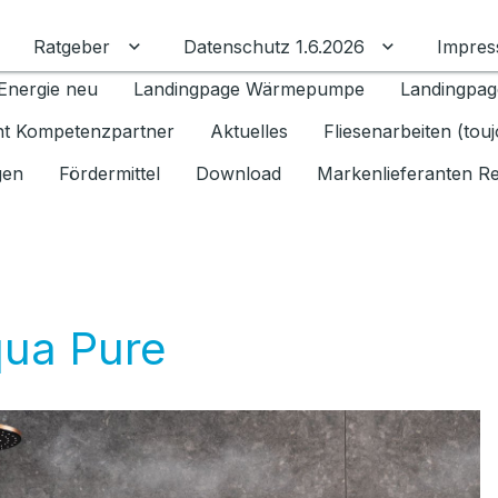
Ratgeber
Datenschutz 1.6.2026
Impre
Untermenü für Ratgeber umschalten
Untermenü f
Energie neu
Landingpage Wärmepumpe
Landingpag
ant Kompetenzpartner
Aktuelles
Fliesenarbeiten (tou
gen
Fördermittel
Download
Markenlieferanten R
ua Pure