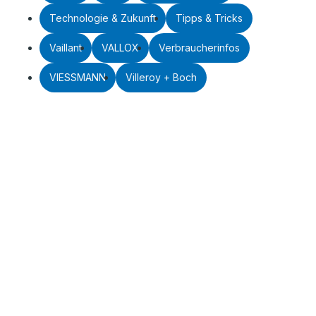
Technologie & Zukunft
Tipps & Tricks
Vaillant
VALLOX
Verbraucherinfos
VIESSMANN
Villeroy + Boch