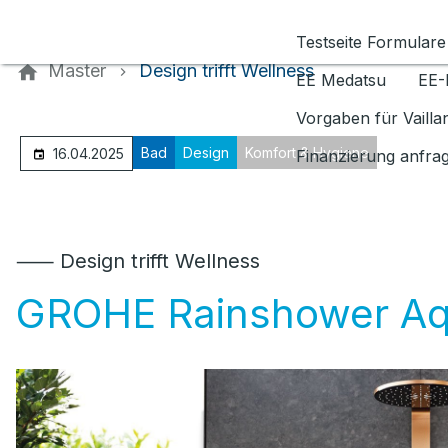
Kontaktieren Sie uns
Testseite Formulare
Master
Design trifft Wellness
EE Medatsu
EE-
Vorgaben für Vaill
Bad
Design
Komfort & Hygiene
16.04.2025
Finanzierung anfra
⸺ Design trifft Wellness
GROHE Rainshower Aq