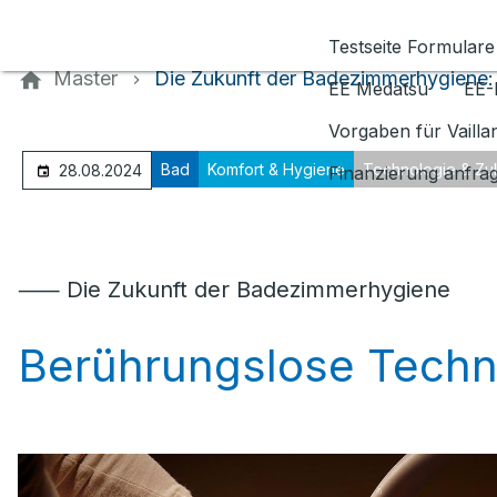
Kontaktieren Sie uns
Testseite Formulare
Master
Die Zukunft der Badezimmerhygiene:
EE Medatsu
EE-
Vorgaben für Vaill
Bad
Komfort & Hygiene
Technologie & Zu
28.08.2024
Finanzierung anfra
⸺ Die Zukunft der Badezimmerhygiene
Berührungslose Techn