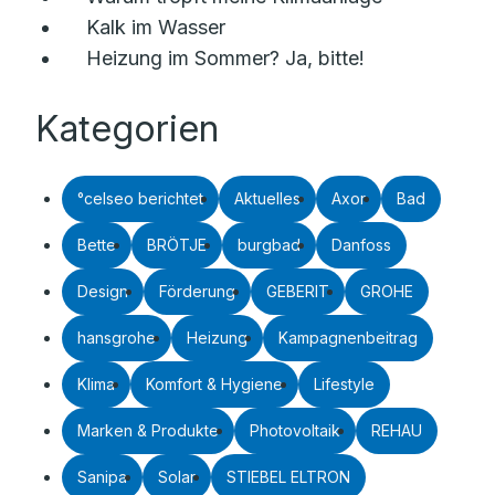
Kalk im Wasser
Heizung im Sommer? Ja, bitte!
Kategorien
°celseo berichtet
Aktuelles
Axor
Bad
Bette
BRÖTJE
burgbad
Danfoss
Design
Förderung
GEBERIT
GROHE
hansgrohe
Heizung
Kampagnenbeitrag
Klima
Komfort & Hygiene
Lifestyle
Marken & Produkte
Photovoltaik
REHAU
Sanipa
Solar
STIEBEL ELTRON