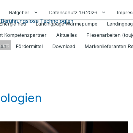
Ratgeber
Datenschutz 1.6.2026
Impre
Untermenü für Ratgeber umschalten
Untermenü f
 Berührungslose Technologien
Energie neu
Landingpage Wärmepumpe
Landingpag
ant Kompetenzpartner
Aktuelles
Fliesenarbeiten (tou
kunft
gen
Fördermittel
Download
Markenlieferanten R
ologien