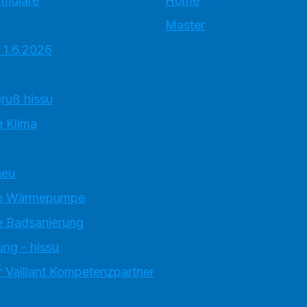
rmulare
Home
Master
 1.6.2026
ruß hissu
 Klima
neu
e Wärmepumpe
 Badsanierung
ung - hissu
 Vaillant Kompetenzpartner