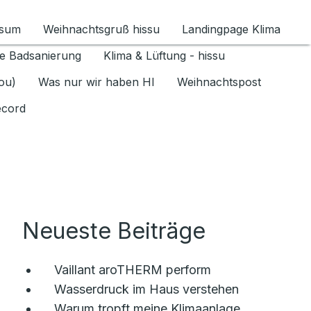
ssum
Weihnachtsgruß hissu
Landingpage Klima
ür Datenschutz 1.6.2026 umschalten
e Badsanierung
Klima & Lüftung - hissu
jou)
Was nur wir haben HI
Weihnachtspost
ecord
Neueste Beiträge
Vaillant aroTHERM perform
Wasserdruck im Haus verstehen
Warum tropft meine Klimaanlage