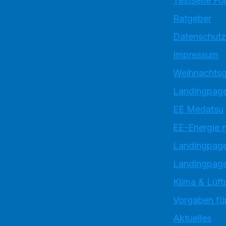
Testseite Fo
Ratgeber
Datenschutz
Impressum
Weihnachtsg
Landingpage
EE Medatsu
EE-Energie 
Landingpag
Landingpage
Klima & Lüft
Vorgaben für
Aktuelles