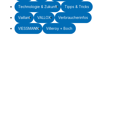
Technologie & Zukunft
Tipps & Tricks
Vaillant
VALLOX
Verbraucherinfos
VIESSMANN
Villeroy + Boch