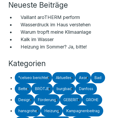
Neueste Beiträge
Vaillant aroTHERM perform
Wasserdruck im Haus verstehen
Warum tropft meine Klimaanlage
Kalk im Wasser
Heizung im Sommer? Ja, bitte!
Kategorien
°celseo berichtet
Aktuelles
Axor
Bad
Bette
BRÖTJE
burgbad
Danfoss
Design
Förderung
GEBERIT
GROHE
hansgrohe
Heizung
Kampagnenbeitrag