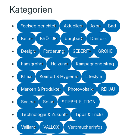
Kategorien
°celseo berichtet
Aktuelles
Axor
Bad
Bette
BRÖTJE
burgbad
Danfoss
Design
Förderung
GEBERIT
GROHE
hansgrohe
Heizung
Kampagnenbeitrag
Klima
Komfort & Hygiene
Lifestyle
Marken & Produkte
Photovoltaik
REHAU
Sanipa
Solar
STIEBEL ELTRON
Technologie & Zukunft
Tipps & Tricks
Vaillant
VALLOX
Verbraucherinfos