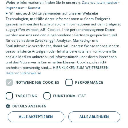
Weitere Informationen finden Sie in unseren:
Datenschutzhinweise •
Unsere Bereiche
Impressum •
Kontakt
Privatkunden
Wir und auch Dritte verwenden auf unserer Webseite
Gewerbekunden
Technologien, mit Hilfe derer Informationen auf dem Endgerät
gespeichert werden bzw. auf solche Informationen auf dem Endgerät
Karriere
zugegriffen werden, z.B. Cookies. Ihre personenbezogenen Daten
Unternehmen
werden von uns und den eingebundenen Partnern gespeichert und
Kontakt
für verschiedene Zwecke, ggf. Analyse-, Marketing- und
Statistikzwecke verarbeitet, damit wir unseren Webseitenbesuchern
personalisierte Anzeigen oder Inhalte bereitstellen, Funktionen für
soziale Medien anbieten und Informationen über deren Interessen
und das Nutzerverhalten erhalten können. Cookies, die nicht
technisch-notwendig sind,... HIER KLICKEN ZUM WEITERLESEN
Datenschutzhinweise
NOTWENDIGE COOKIES
PERFORMANCE
TARGETING
FUNKTIONALITÄT
DETAILS ANZEIGEN
ALLE AKZEPTIEREN
ALLE ABLEHNEN