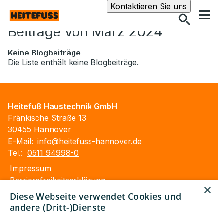
Suche
Kontaktieren Sie uns
Beiträge von März 2024
Keine Blogbeiträge
Die Liste enthält keine Blogbeiträge.
Heitefuß Haustechnik GmbH
Fränkische Straße 13
30455 Hannover
E-Mail:
info@heitefuss-hannover.de
Tel.:
0511 94998-0
Impressum
Barrierefreiheitserklärung
×
Datenschutzerklärung
Diese Webseite verwendet Cookies und
AGB
andere (Dritt-)Dienste