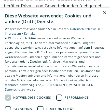
berät er Privat- und Gewerbekunden fachgerecht
×
und weist sie in die korrekte Bedienung ihrer
Diese Webseite verwendet Cookies und
Anlage ein. Und auch vor der Arbeit in luftigen
andere (Dritt-)Dienste
Höhen schreckt er nicht zurück – zum Beispiel bei
Weitere Informationen finden Sie in unseren:
Datenschutzhinweise •
der Montage von Solaranlagen, die für warmes
Impressum •
Kontakt
Wir und auch Dritte verwenden auf unserer Webseite
Wasser im Haus sorgen.
Technologien, mit Hilfe derer Informationen auf dem Endgerät
gespeichert werden bzw. auf solche Informationen auf dem Endgerät
zugegriffen werden, z.B. Cookies. Ihre personenbezogenen Daten
werden von uns und den eingebundenen Partnern gespeichert und
für verschiedene Zwecke, ggf. Analyse-, Marketing- und
Statistikzwecke verarbeitet, damit wir unseren Webseitenbesuchern
personalisierte Anzeigen oder Inhalte bereitstellen, Funktionen für
soziale Medien anbieten und Informationen über deren Interessen
und das Nutzerverhalten erhalten können. Cookies, die nicht
technisch-notwendig sind,... HIER KLICKEN ZUM WEITERLESEN
Datenschutzhinweise
NOTWENDIGE COOKIES
PERFORMANCE
„Auf der Karriereleiter will
TARGETING
FUNKTIONALITÄT