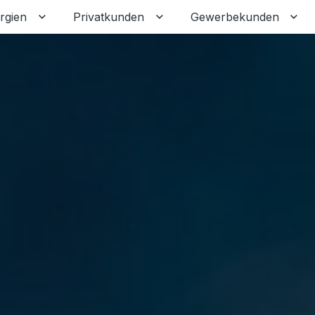
rgien
Privatkunden
Gewerbekunden
Untermenü für Erneuerbare Energien umschalten
Untermenü für Privatkunden
Unt