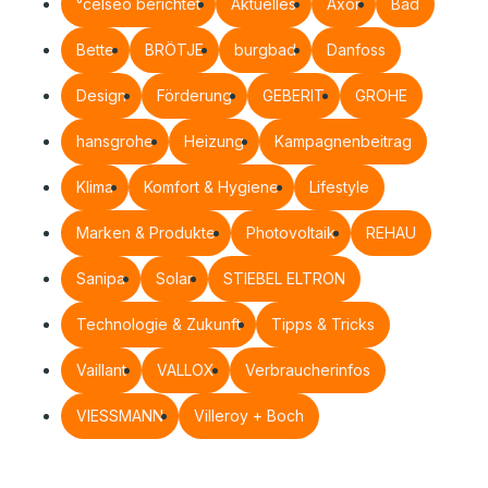
°celseo berichtet
Aktuelles
Axor
Bad
Bette
BRÖTJE
burgbad
Danfoss
Design
Förderung
GEBERIT
GROHE
hansgrohe
Heizung
Kampagnenbeitrag
Klima
Komfort & Hygiene
Lifestyle
Marken & Produkte
Photovoltaik
REHAU
Sanipa
Solar
STIEBEL ELTRON
Technologie & Zukunft
Tipps & Tricks
Vaillant
VALLOX
Verbraucherinfos
VIESSMANN
Villeroy + Boch