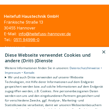
Heitefuß Haustechnik GmbH
Fränkische Straße 13
30455 Hannover
E-Mail:
info@heitefuss-hannover.de
Tel.:
0511 94998-0
Impressum
×
Barrierefreiheitserklärung
Diese Webseite verwendet Cookies und
Datenschutzerklärung
andere (Dritt-)Dienste
AGB
Weitere Informationen finden Sie in unseren:
Datenschutzhinweise •
Impressum •
Kontakt
Unsere Bereiche
Wir und auch Dritte verwenden auf unserer Webseite
Technologien, mit Hilfe derer Informationen auf dem Endgerät
Privatkunden
gespeichert werden bzw. auf solche Informationen auf dem Endgerät
Gewerbekunden
zugegriffen werden, z.B. Cookies. Ihre personenbezogenen Daten
Karriere
werden von uns und den eingebundenen Partnern gespeichert und
Unternehmen
für verschiedene Zwecke, ggf. Analyse-, Marketing- und
Statistikzwecke verarbeitet, damit wir unseren Webseitenbesuchern
Kontakt