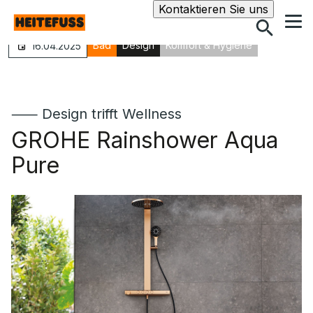
Suche
Kontaktieren Sie uns
Bad
Design
Komfort & Hygiene
16.04.2025
⸺ Design trifft Wellness
GROHE Rainshower Aqua
Pure