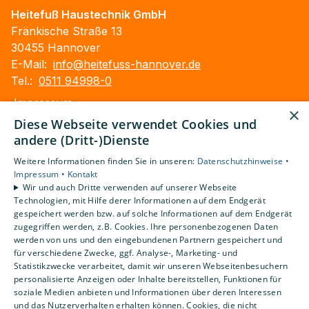
Heitefuß Haustechnik GmbH
Fränkische Straße 13
30455 Hannover
E-Mail:
info@heitefuss-hannover.de
Tel.:
0511 94998-0
Impressum
×
Barrierefreiheitserklärung
Diese Webseite verwendet Cookies und
Datenschutzerklärung
andere (Dritt-)Dienste
AGB
Weitere Informationen finden Sie in unseren:
Datenschutzhinweise •
Impressum •
Kontakt
Unsere Bereiche
Wir und auch Dritte verwenden auf unserer Webseite
Technologien, mit Hilfe derer Informationen auf dem Endgerät
Privatkunden
gespeichert werden bzw. auf solche Informationen auf dem Endgerät
Gewerbekunden
zugegriffen werden, z.B. Cookies. Ihre personenbezogenen Daten
Karriere
werden von uns und den eingebundenen Partnern gespeichert und
Unternehmen
für verschiedene Zwecke, ggf. Analyse-, Marketing- und
Statistikzwecke verarbeitet, damit wir unseren Webseitenbesuchern
Kontakt
personalisierte Anzeigen oder Inhalte bereitstellen, Funktionen für
soziale Medien anbieten und Informationen über deren Interessen
und das Nutzerverhalten erhalten können. Cookies, die nicht