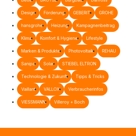
Design
Förderung
GEBERIT
GROHE
hansgrohe
Heizung
Kampagnenbeitrag
Klima
Komfort & Hygiene
Lifestyle
Marken & Produkte
Photovoltaik
REHAU
Sanipa
Solar
STIEBEL ELTRON
Technologie & Zukunft
Tipps & Tricks
Vaillant
VALLOX
Verbraucherinfos
VIESSMANN
Villeroy + Boch