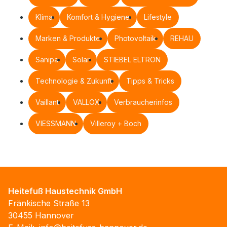
Klima
Komfort & Hygiene
Lifestyle
Marken & Produkte
Photovoltaik
REHAU
Sanipa
Solar
STIEBEL ELTRON
Technologie & Zukunft
Tipps & Tricks
Vaillant
VALLOX
Verbraucherinfos
VIESSMANN
Villeroy + Boch
Heitefuß Haustechnik GmbH
Fränkische Straße 13
30455 Hannover