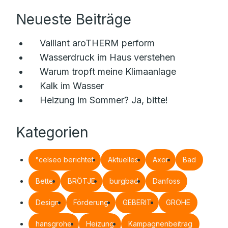
Neueste Beiträge
Vaillant aroTHERM perform
Wasserdruck im Haus verstehen
Warum tropft meine Klimaanlage
Kalk im Wasser
Heizung im Sommer? Ja, bitte!
Kategorien
°celseo berichtet
Aktuelles
Axor
Bad
Bette
BRÖTJE
burgbad
Danfoss
Design
Förderung
GEBERIT
GROHE
hansgrohe
Heizung
Kampagnenbeitrag