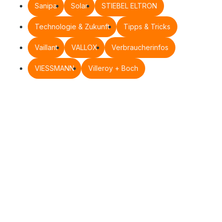
Sanipa
Solar
STIEBEL ELTRON
Technologie & Zukunft
Tipps & Tricks
Vaillant
VALLOX
Verbraucherinfos
VIESSMANN
Villeroy + Boch