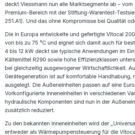
deckt Viessmann nun alle Marktsegmente ab – vom E
Premium-Bereich mit der Stiftung-Warentest-Test
251.A1). Und das ohne Kompromisse bei Qualität ode
Die in Europa entwickelte und gefertigte Vitocal 200
von bis zu 75 °C und eignet sich damit auch für be
4 bis 12 kW deckt sie typische Anwendungen im Ein-
Kältemittel R290 sowie hohe Effizienzklassen unters
bei gleichzeitig ausgewogener Wirtschaftlichkeit. Au
Gerätegeneration ist auf komfortable Handhabung, r
ausgelegt. Die Außeneinheiten passen auf eine Euro
Vorkonfigurierte Inneneinheiten in verschiedenen Vari
hydraulische Komponenten sind nun in der Außeneinh
zusätzlich reduziert.
Zu den bekannten Inneneinheiten wird der „Universal C
entweder als Wärmepumpensteuerung für die Vitocal 2