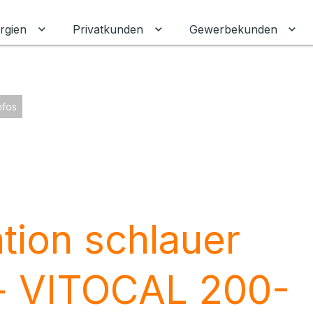
rgien
Privatkunden
Gewerbekunden
Untermenü für Erneuerbare Energien umschalten
Untermenü für Privatkunden
Unt
nfos
tion schlauer
 VITOCAL 200-