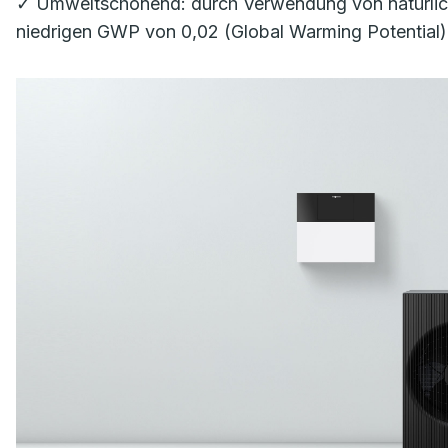
✓ Umweltschonend: durch Verwendung von natürlich
niedrigen GWP von 0,02 (Global Warming Potential)