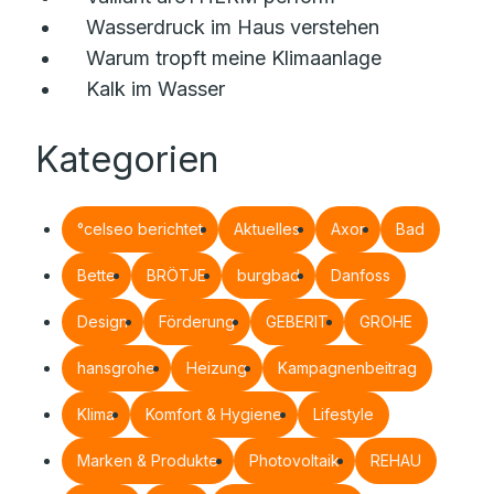
Wasserdruck im Haus verstehen
Warum tropft meine Klimaanlage
Kalk im Wasser
Kategorien
°celseo berichtet
Aktuelles
Axor
Bad
Bette
BRÖTJE
burgbad
Danfoss
Design
Förderung
GEBERIT
GROHE
hansgrohe
Heizung
Kampagnenbeitrag
Klima
Komfort & Hygiene
Lifestyle
Marken & Produkte
Photovoltaik
REHAU