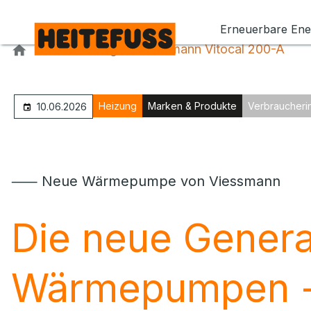
Kontaktieren Sie uns
Erneuerbare Ene
Home
Blog
Viessmann Vitocal 200-A
Heizung
Marken & Produkte
Verbraucheri
10.06.2026
⸺ Neue Wärmepumpe von Viessmann
Die neue Genera
Wärmepumpen -