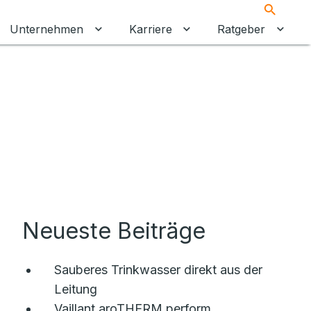
Suche
Unternehmen
Karriere
Ratgeber
 umschalten
ermenü für Gewerbekunden umschalten
Untermenü für Unternehmen umschalt
Untermenü für Karrier
Unter
Neueste Beiträge
Sauberes Trinkwasser direkt aus der
Leitung
Vaillant aroTHERM perform