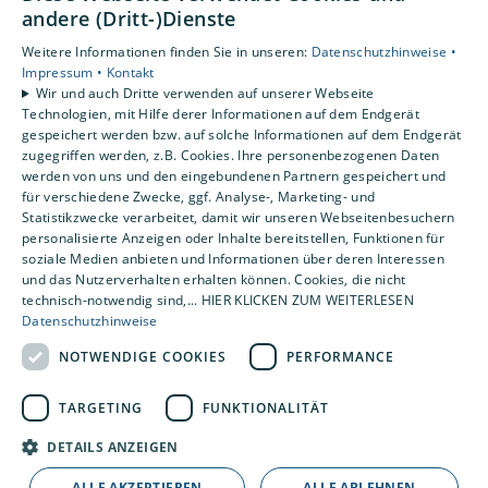
Datenschutzerklärung
andere (Dritt-)Dienste
AGB
Weitere Informationen finden Sie in unseren:
Datenschutzhinweise •
Impressum •
Kontakt
Unsere Bereiche
Wir und auch Dritte verwenden auf unserer Webseite
Technologien, mit Hilfe derer Informationen auf dem Endgerät
Privatkunden
gespeichert werden bzw. auf solche Informationen auf dem Endgerät
Gewerbekunden
zugegriffen werden, z.B. Cookies. Ihre personenbezogenen Daten
Karriere
werden von uns und den eingebundenen Partnern gespeichert und
Unternehmen
für verschiedene Zwecke, ggf. Analyse-, Marketing- und
Statistikzwecke verarbeitet, damit wir unseren Webseitenbesuchern
Kontakt
personalisierte Anzeigen oder Inhalte bereitstellen, Funktionen für
soziale Medien anbieten und Informationen über deren Interessen
und das Nutzerverhalten erhalten können. Cookies, die nicht
technisch-notwendig sind,... HIER KLICKEN ZUM WEITERLESEN
Datenschutzhinweise
NOTWENDIGE COOKIES
PERFORMANCE
TARGETING
FUNKTIONALITÄT
DETAILS ANZEIGEN
ALLE AKZEPTIEREN
ALLE ABLEHNEN