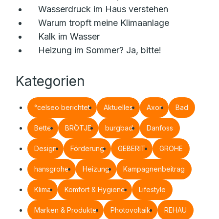
Wasserdruck im Haus verstehen
Warum tropft meine Klimaanlage
Kalk im Wasser
Heizung im Sommer? Ja, bitte!
Kategorien
°celseo berichtet
Aktuelles
Axor
Bad
Bette
BRÖTJE
burgbad
Danfoss
Design
Förderung
GEBERIT
GROHE
hansgrohe
Heizung
Kampagnenbeitrag
Klima
Komfort & Hygiene
Lifestyle
Marken & Produkte
Photovoltaik
REHAU